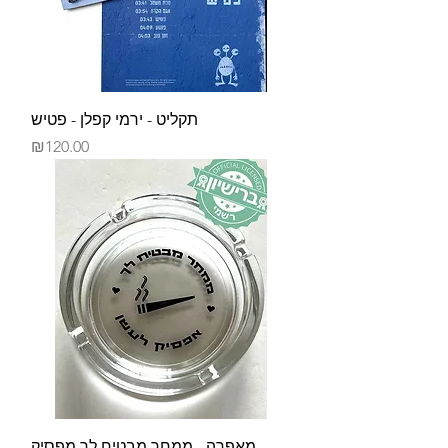
תקליט - ירמי קפלן - פטיש
Price
₪120.00
מאפרה - ממחר מבטיח לך מפסיק