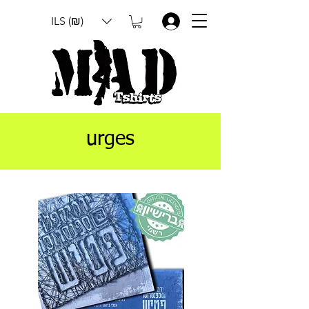
ILS (₪)
.
urges