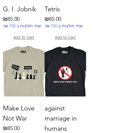
G. I. Jobnik
Tetris
Price
Price
₪85.00
₪85.00
!₪ שתי חולצות ב 150
!₪ שתי חולצות ב 150
Add to Cart
Add to Cart
Make Love
against
Not War
marriage in
humans
Price
₪85.00