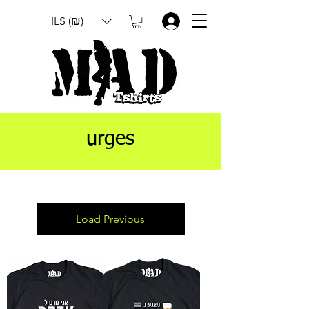
ILS (₪)
.
urges
Load Previous