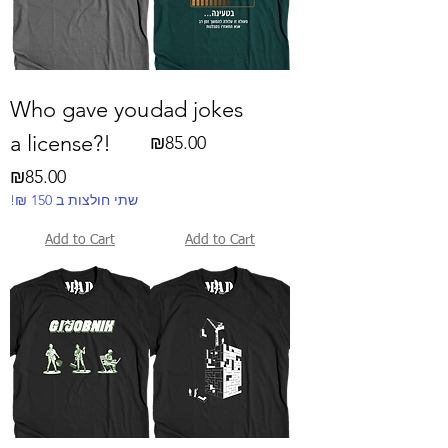
Who gave you
dad jokes
a license?!
Price
₪85.00
Price
₪85.00
!₪ שתי חולצות ב 150
Add to Cart
Add to Cart