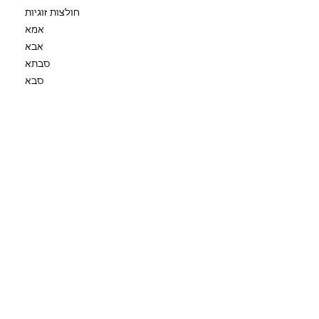
חולצות זוגיות
אמא
אבא
סבתא
סבא
דודה
מציאון
ד״ר קספר
סינרגיה
ירמי קפלן
Gift Card
Terms & Conditions
תקנון החנות
משלוחים, החלפות והחזרות