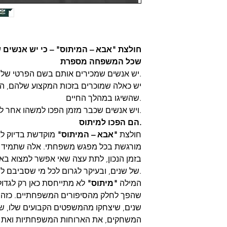
ודיו MAD, טל-אל (בתיאום מראש בלבד
חולצת "אבא – המיתוס" – כי יש אנשים 
שכל המשפחה מספרת
יש אנשים שמכירים אותם בשם הפרטי שלהם.
יש כאלה שמוכרים בזכות המקצוע שלהם, ה
שהשיגו במהלך החיים.
ד, כהים בהפרד.
ויש אנשים שכבר מזמן הפכו למשהו אחר לגמרי.
הם הפכו למיתוס.
חולצת
"אבא – המיתוס"
מוקדשת בדיוק ל
מורגשת בכל מפגש משפחתי. אלה שתמיד יו
ישה.
בזמן הנכון, לתת עצה שאי אפשר למצוא באינ
של שנים, ובעיקר לגרום לכל מי שסביבם להרגיש בבית.
המילה
"מיתוס"
לא מתייחסת כאן רק לגדו
שהפך לחלק מהסיפורים המשפחתיים. כזה שה
שנים, שיצחקו מהמשפטים הקבועים שלו, שיז
חזרה (לא כולל עלות
המשחקים, את הארוחות המשפחתיות ואת כ