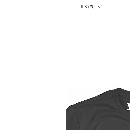
ILS (₪)