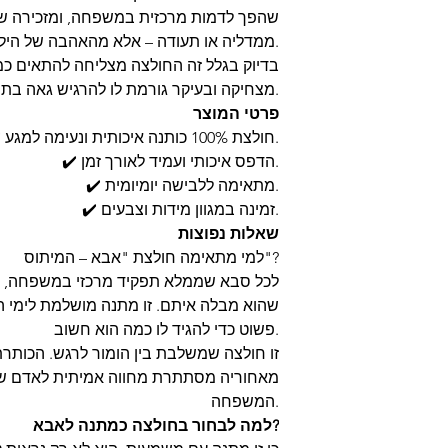
שהפך לדמות מרכזית במשפחה, ומזכירה שה
ממדליה או תעודה – אלא מהאהבה של הילדים והנכדים.
בדיוק בגלל זה החולצה מצליחה להתאים כמ
מצחיקה ובעיקר גורמת לו להרגיש גאה בתפקיד שהוא ממלא בחיי המשפחה.
פרטי המוצר
✔️ חולצת 100% כותנה איכותית ונעימה למגע.
✔️ הדפס איכותי ועמיד לאורך זמן.
✔️ מתאימה ללבישה יומיומית.
✔️ זמינה במגוון מידות וצבעים.
שאלות נפוצות
למי מתאימה חולצת "אבא – המיתוס"?
לכל סבא שממלא תפקיד מרכזי במשפחה, או
שהוא מבלה איתם. זו מתנה מושלמת לימי ה
פשוט כדי להגיד לו כמה הוא חשוב.
זו חולצה שמשלבת בין הומור לרגש. הכותר
מאחוריה מסתתרת מחווה אמיתית לאדם ש
המשפחה.
למה לבחור בחולצה כמתנה לאבא?