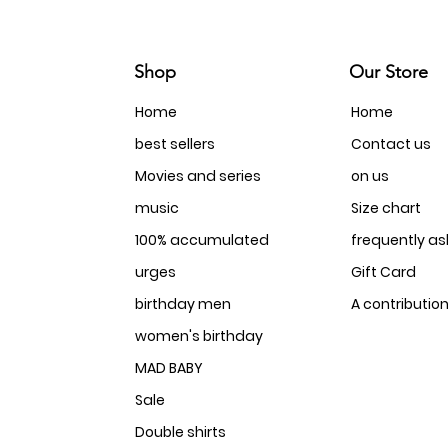
Shop
Our Store
Home
Home
best sellers
Contact us
Movies and series
on us
music
Size chart
100% accumulated
frequently a
urges
Gift Card
birthday men
A contributio
women's birthday
MAD BABY
Sale
Double shirts