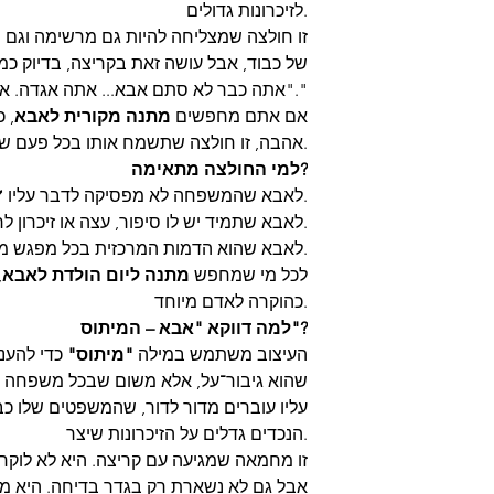
לזיכרונות גדולים.
זו חולצה שמצליחה להיות גם מרשימה וגם 
של כבוד, אבל עושה זאת בקריצה, בדיוק כ
"אתה כבר לא סתם אבא... אתה אגדה. אתה מיתוס."
אם אתם מחפשים
מתנה מקורית לאבא
, 
אהבה, זו חולצה שתשמח אותו בכל פעם שילבש אותה.
למי החולצה מתאימה?
✔️ לאבא שהמשפחה לא מפסיקה לדבר עליו.
✔️ לאבא שתמיד יש לו סיפור, עצה או זיכרון לחלוק.
✔️ לאבא שהוא הדמות המרכזית בכל מפגש משפחתי.
✔️ לכל מי שמחפש
מתנה ליום הולדת לאבא
,
כהוקרה לאדם מיוחד.
למה דווקא "אבא – המיתוס"?
העיצוב משתמש במילה
"מיתוס"
כדי להענ
שהוא גיבור־על, אלא משום שבכל משפחה י
עליו עוברים מדור לדור, שהמשפטים שלו כב
הנכדים גדלים על הזיכרונות שיצר.
זו מחמאה שמגיעה עם קריצה. היא לא לוקח
אבל גם לא נשארת רק בגדר בדיחה. היא מ