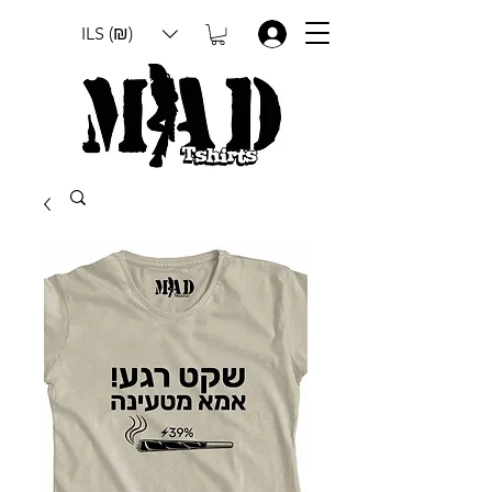
ILS (₪)
.