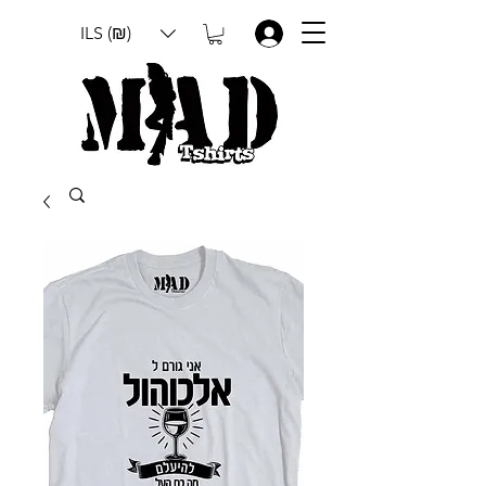
ILS (₪)
.