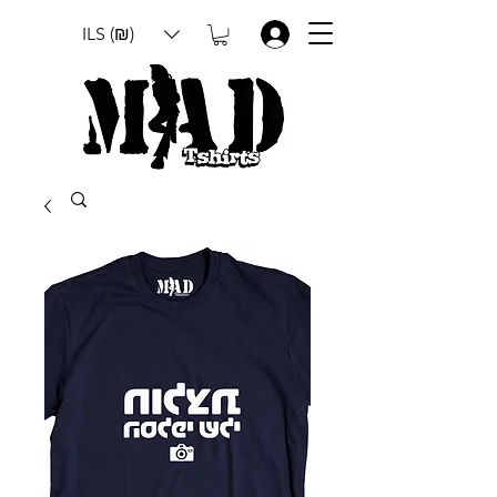
ILS (₪)
.