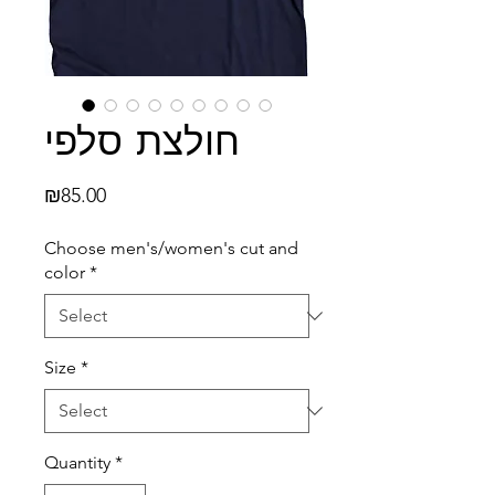
חולצת סלפי
Price
₪85.00
Choose men's/women's cut and
color
*
Size
*
Quantity
*