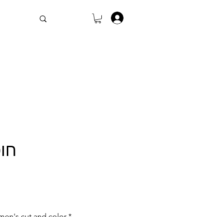
.
חו
en's cut and color
*