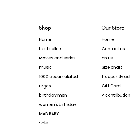
Shop
Our Store
Home
Home
best sellers
Contact us
Movies and series
on us
music
Size chart
100% accumulated
frequently a
urges
Gift Card
birthday men
A contributio
women's birthday
MAD BABY
Sale