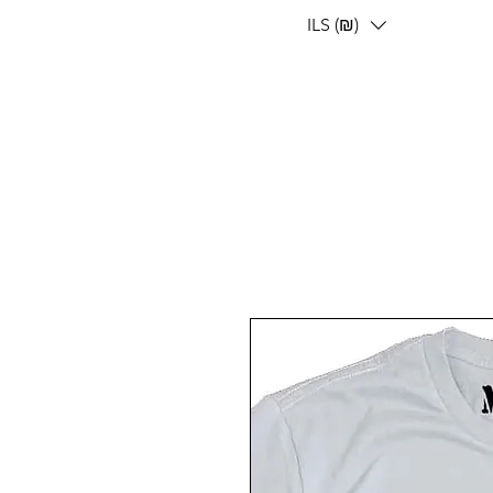
ILS (₪)