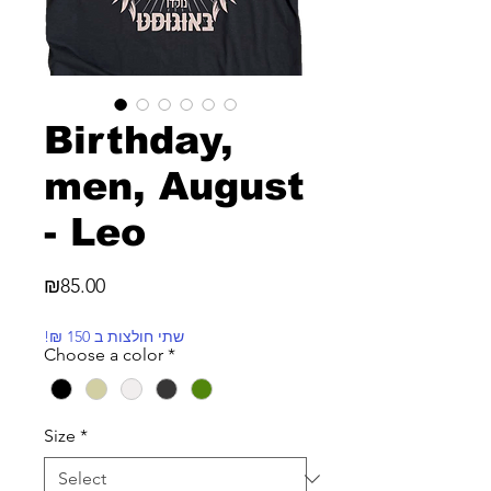
Birthday,
men, August
- Leo
Price
₪85.00
!₪ שתי חולצות ב 150
Choose a color
*
Size
*