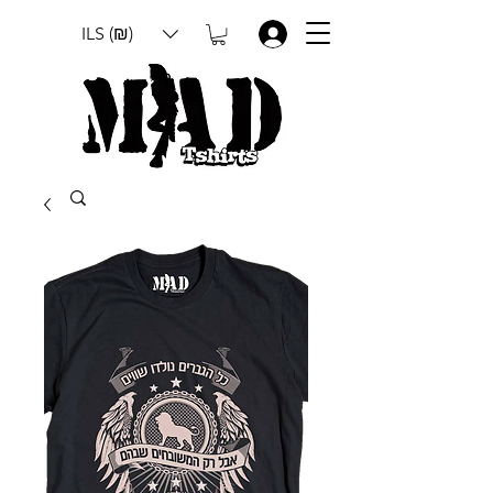
ILS (₪)
.