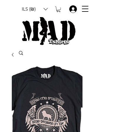
ILS (₪)
.