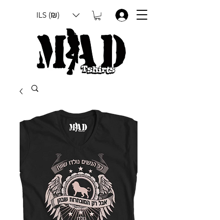
ILS (₪)
.