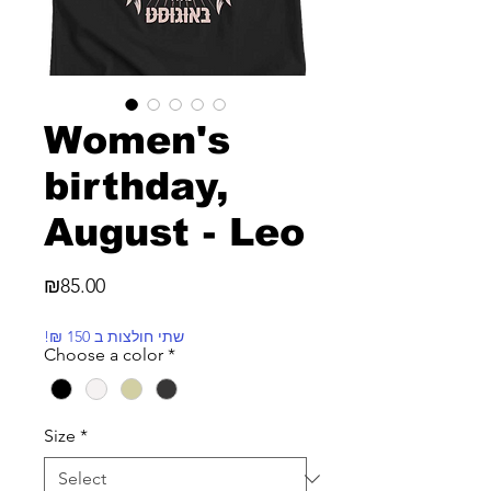
Women's
birthday,
August - Leo
Price
₪85.00
!₪ שתי חולצות ב 150
Choose a color
*
Size
*