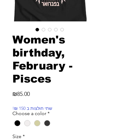
Women's
birthday,
February -
Pisces
Price
₪85.00
!₪ שתי חולצות ב 150
Choose a color
*
Size
*