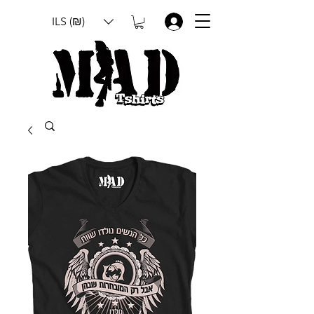
ILS (₪)
.