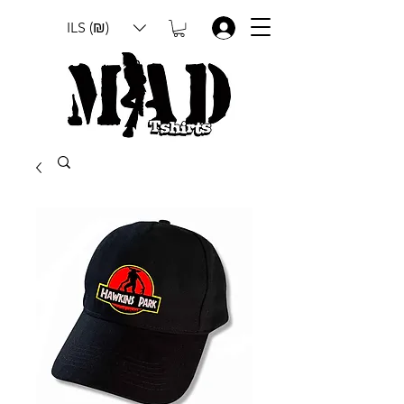
ILS (₪)
.