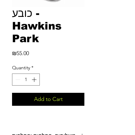
כובע -
Hawkins
Park
Price
₪55.00
Quantity
*
Add to Cart