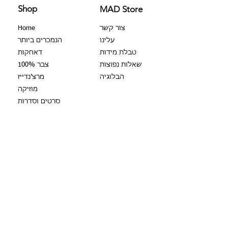
30 יום מהרכישה.
Shop
MAD Store
במקרה זה יש ליצור
איתנו קשר
צור קשר
Home
עלינו
הנמכרים ביותר
החזרות:
טבלת מידות
דאחקות
שאלות נפוצות
צבר 100%
ניתן להחזיר את הסחורה ולקבל עלותה
הבלוגיה
מרצ׳נדייז
חזרה (לא כולל עלות משלוח) כל עוד לא
מוזיקה
עברו 14 יום מהרכישה.
סרטים וסדרות
במקרה זה יש ליצור
איתנו קשר
יום הולדת גברים
יום הולדת גברים - גיל
יום הולדת נשים
חולצות זוגיות
אמא
אבא
סבתא
סבא
דודה
מציאון