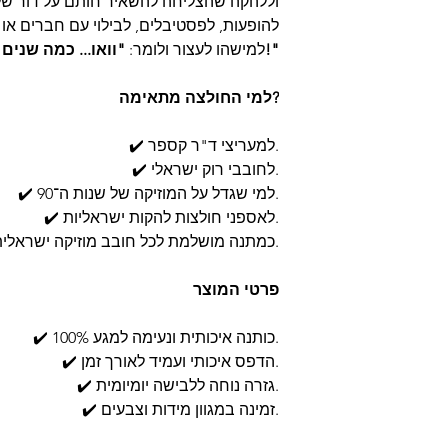
וללהקה שהצליחה להשאיר חותם על דור של
להופעות, לפסטיבלים, לבילוי עם חברים או פ
"וואו... כמה שנים לא שמעתי את ד"ר קספר!"
למישהו לעצור ולומר:
למי החולצה מתאימה?
✔️ למעריצי ד"ר קספר.
✔️ לחובבי רוק ישראלי.
✔️ למי שגדל על המוזיקה של שנות ה־90.
✔️ לאספני חולצות להקות ישראליות.
✔️ כמתנה מושלמת לכל חובב מוזיקה ישראלית.
פרטי המוצר
✔️ 100% כותנה איכותית ונעימה למגע.
✔️ הדפס איכותי ועמיד לאורך זמן.
✔️ גזרה נוחה ללבישה יומיומית.
✔️ זמינה במגוון מידות וצבעים.