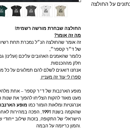
נתונים על החולצה
ודיו MAD, טל-אל (בתיאום מראש בלבד
החולצה שבחרת מורשה רשמית!
מה זה אומר?
זה אומר שהחולצה הנ״ל נמכרת תחת רשיון
של ד״ר קספר״,
כלומר שהאמנים האהובים עליכם (ועלינו) ג
חלק מההכנסות.
ד, כהים בהפרד.
אנחנו דואגים לשלם להם תמלוגים על כל מכ
ספרו לי עוד זה מעניין
מופע הארנבות של ד"ר קספר – אחת מלהקות
ישה.
אנרגטיות ומלאות הומור כמו
מופע הארנבות
שהוקמה בשנת
1991
, הפכה במהירות לאחת
הישראלי של התקופה, בזכות שילוב ייחודי ש
והמון כריזמה על הבמה.