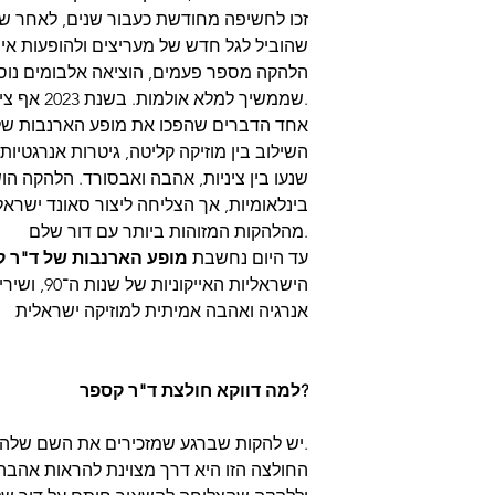
זכו לחשיפה מחודשת כעבור שנים, לאחר ש
שהוביל לגל חדש של מעריצים ולהופעות א
הלהקה מספר פעמים, הוציאה אלבומים נוספ
שממשיך למלא אולמות. בשנת 2023 אף ציינה 30 שנות פעילות במופע חגיגי.
אחד הדברים שהפכו את מופע הארנבות של 
השילוב בין מוזיקה קליטה, גיטרות אנרגטיות
שנעו בין ציניות, אהבה ואבסורד. הלהקה ה
בינלאומיות, אך הצליחה ליצור סאונד ישרא
מהלהקות המזוהות ביותר עם דור שלם.
עד היום נחשבת
מופע הארנבות של ד"ר 
הישראליות ה
אנרגיה ואהבה אמיתית למוזיקה ישראלית
למה דווקא חולצת ד"ר קספר?
יש להקות שברגע שמזכירים את השם שלהן, כל הזיכרונות חוזרים.
החולצה הזו היא דרך מצוינת להראות אהבה 