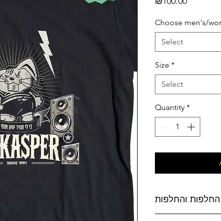
Price
₪100.00
Choose men's/wom
Select
Size
*
Select
Quantity
*
החלפות והחלפות