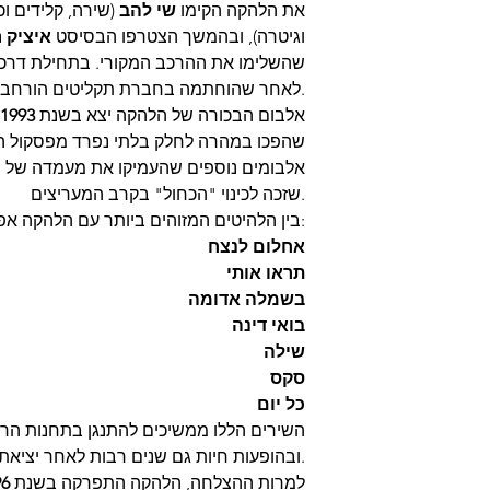
חזרה (לא כולל עלות
את הלהקה הקימו
שי להב
(שירה, קלידים וכ
וגיטרה), ובהמשך הצטרפו הבסיסט
איציק ר
שהשלימו את ההרכב המקורי. בתחילת דרכה
לאחר שהוחתמה בחברת תקליטים הורחב ההרכב ללהקה מלאה.
אלבום הבכורה של הלהקה יצא בשנת
1993
שהפכו במהרה לחלק בלתי נפרד מפסקול הר
אלבומים נוספים שהעמיקו את מעמדה של ה
שזכה לכינוי "הכחול" בקרב המעריצים.
בין הלהיטים המזוהים ביותר עם הלהקה אפשר למצוא את:
אחלום לנצח
תראו אותי
בשמלה אדומה
בואי דינה
שילה
סקס
כל יום
השירים הללו ממשיכים להתנגן בתחנות הרדי
ובהופעות חיות גם שנים רבות לאחר יציאתם.
למרות ההצלחה, הלהקה התפרקה בשנת
96