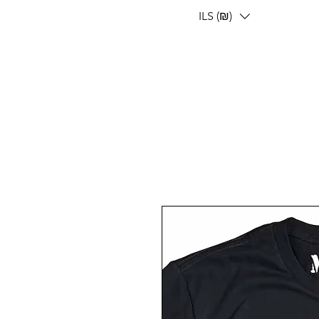
ILS (₪)