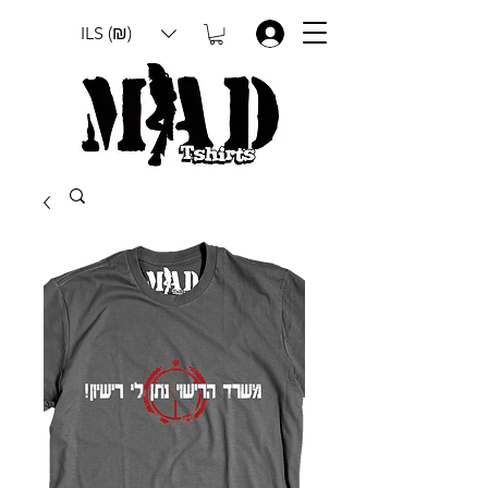
ILS (₪)
.