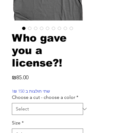
Who gave
you a
license?!
Price
₪85.00
!₪ שתי חולצות ב 150
Choose a cut - choose a color
*
Size
*