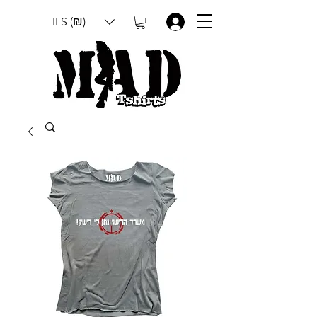
ILS (₪)
.