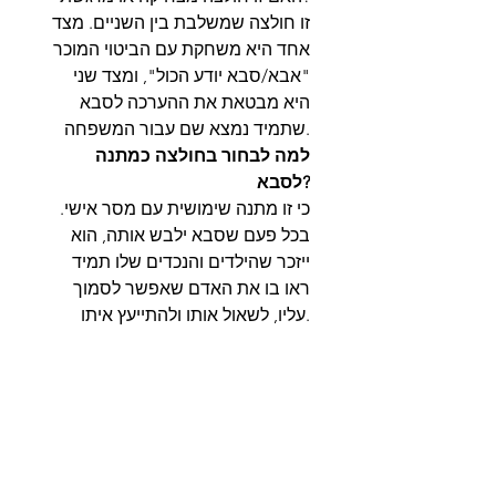
זו חולצה שמשלבת בין השניים. מצד
אחד היא משחקת עם הביטוי המוכר
"אבא/סבא יודע הכול", ומצד שני
היא מבטאת את ההערכה לסבא
שתמיד נמצא שם עבור המשפחה.
למה לבחור בחולצה כמתנה
לסבא?
כי זו מתנה שימושית עם מסר אישי.
בכל פעם שסבא ילבש אותה, הוא
ייזכר שהילדים והנכדים שלו תמיד
ראו בו את האדם שאפשר לסמוך
עליו, לשאול אותו ולהתייעץ איתו.
משלוחים, החזרות והחלפות
משלוחים:
מידות ותונים על החולצה
אפשרויות משלוח לבחירה:
לטבלת מידות
לחץ כאן