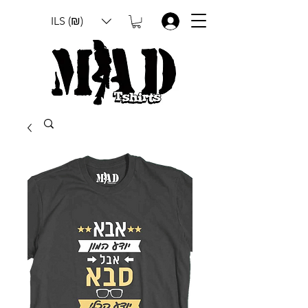
ILS (₪)
.