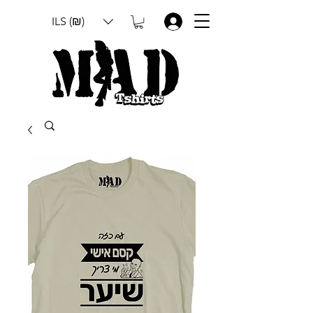
ILS (₪)
.