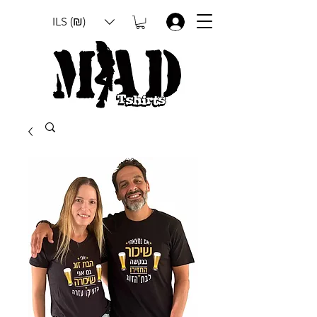
ILS (₪)
.