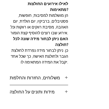
לאילו אירועים החולצות
מתאימות?
הן מושלמות למסיבות, חופשות,
פסטיבלים, ברביקיו, יום הולדת, יום
האהבה, מסיבת רווקים או רווקות וכל
אירוע שבו רוצים להוסיף קצת הומור.
האם ניתן לבחור מידה שונה לכל
חולצה?
כן. ניתן לבחור מידה נפרדת לחולצת
הגבר ולחולצת האישה, כך שכל אחד
יקבל את המידה המתאימה לו.
משלוחים, החזרות והחלפות
משלוחים:
מידות ותונים על החולצה
אפשרויות משלוח לבחירה:
לטבלת מידות
לחץ כאן
* איסוף עצמי מסטודיו MAD, טל-אל