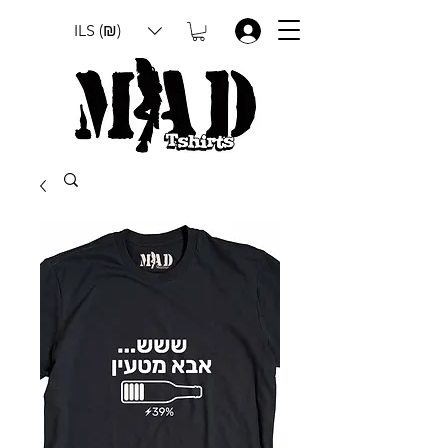
ILS (₪)
.