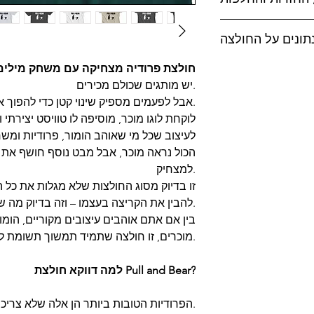
נתונים על החולצה
Pull and Bear – חולצת פרודיה מצחיקה עם משחק מיל
ודיו MAD, טל-אל (בתיאום מראש בלבד
יש מותגים שכולם מכירים.
אבל לפעמים מספיק שינוי קטן כדי להפוך אותם לבדיחה מוצלחת.
לעיצוב שכל מי שאוהב הומור, פרודיות ומשח
הכול נראה מוכר, אבל מבט נוסף חושף את 
למצחיק.
זו בדיוק מסוג החולצות שלא מגלות את כל הס
ד, כהים בהפרד.
להבין את הקריצה בעצמו – וזה בדיוק מה שהופך אותן לבלתי נשכחות.
בין אם אתם אוהבים עיצובים מקוריים, הומור 
מוכרים, זו חולצה שתמיד תמשוך תשומת לב ותפתח שיחה.
ישה.
למה דווקא חולצת Pull and Bear?
הפרודיות הטובות ביותר הן אלה שלא צריכות הרבה מילים.