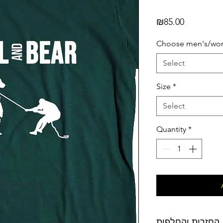
Price
₪85.00
Choose men's/wom
Select
Size
*
Select
Quantity
*
החזרות והחלפות