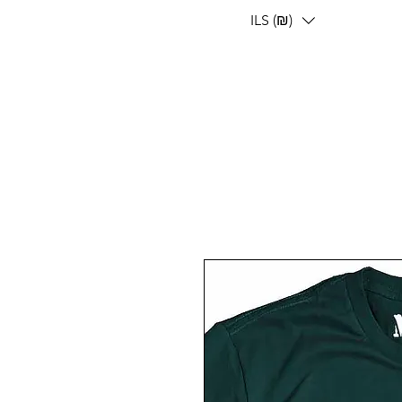
ILS (₪)