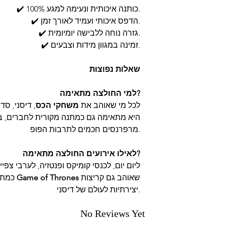
✔️ 100% כותנה איכותית ונעימה למגע.
✔️ הדפס איכותי ועמיד לאורך זמן.
✔️ גזרה נוחה ללבישה יומיומית.
✔️ זמינה במגוון מידות וצבעים.
שאלות נפוצות
למי החולצה מתאימה?
לכל מי שאוהב את
משחקי הכס
, דיסני, סד
היא מתאימה גם כמתנה מקורית לחברים, ב
מרפרנסים חכמים לתרבות הפופ.
לאילו אירועים החולצה מתאימה?
ליום יום, לכנסי קומיקס ופנטזיה, לערבי צפ
שאוהב גם קריצות
Game of Thrones
כמתנה מקורית לכל מעריץ של
יצירתיות לעולם של דיסני.
No Reviews Yet