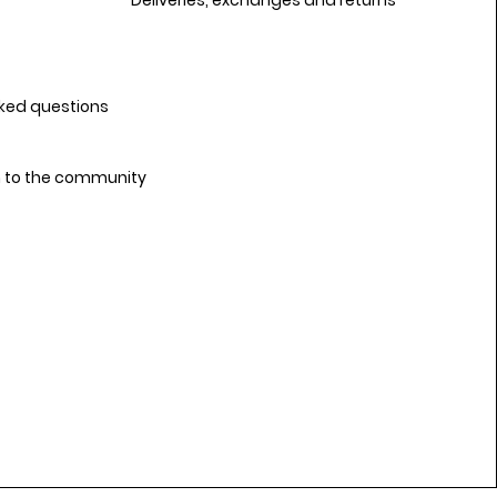
Deliveries, exchanges and returns
sked questions
n to the community