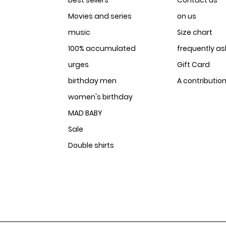
best sellers
Contact us
Movies and series
on us
music
Size chart
100% accumulated
frequently a
urges
Gift Card
birthday men
A contributio
women's birthday
MAD BABY
Sale
Double shirts