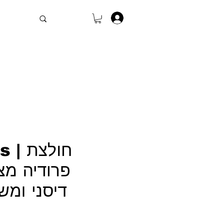
.
stros
פרודיה מצ
דיסני ומש