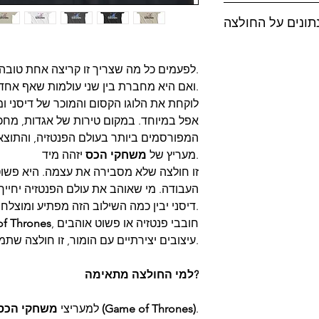
נתונים על החולצה
ולקבל החזר כספי
לפעמים כל מה שצריך זו קריצה אחת טובה.
במקרה זה יש לשלוח את הסחורה ל Mad T-Shirts ת.ד 96
ואם היא מחברת בין שני עולמות שאף אחד לא חשב לשלב – אפילו טוב יותר.
 בתאום מראש בלבד
אפל במיוחד. במקום טירות של אגדות, מח
המפורסמים ביותר בעולם הפנטזיה, והתוצא
יזהה מיד.
מעריץ של
משחקי הכס
זו חולצה שלא מסבירה את עצמה. היא פשו
העבודה. מי שאוהב את עולם הפנטזיה יחייך 
ד, כהים בהפרד.
דיסני יבין כמה השילוב הזה מפתיע ומוצלח.
, חובבי פנטזיה או פשוט אוהבים
f Thrones
עיצובים יצירתיים עם הומור, זו חולצה שתמיד תמשוך מבטים ותפתח שיחות.
למי החולצה מתאימה?
.
משחקי הכס (Game of Thrones)
✔️ למעריצי