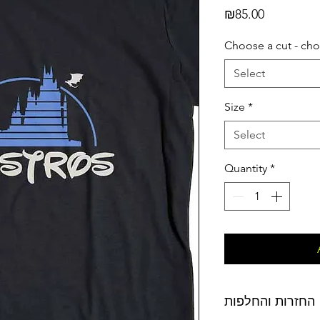
Price
₪85.00
Choose a cut - cho
Select
Size
*
Select
Quantity
*
החזרות והחלפות