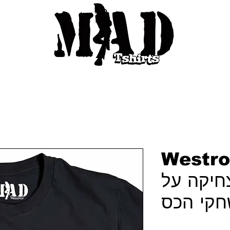
We | חולצת
חיקה על
חקי הכס