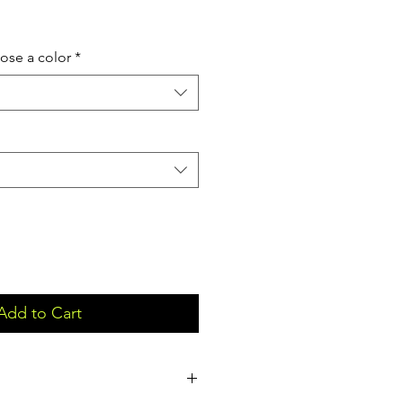
ose a color
*
Add to Cart