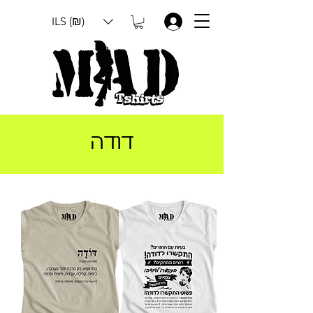
ILS (₪)
.
דודה