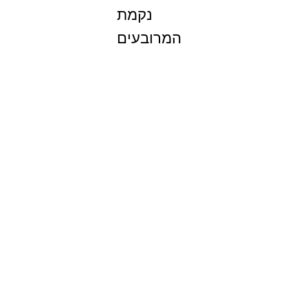
נקמת
המרובעים
(מציאון)
מחיר
info@madT.co.il
Tel:
+972-55-936-7140
Shop
MAD Store
צור קשר
Home
עלינו
הנמכרים ביותר