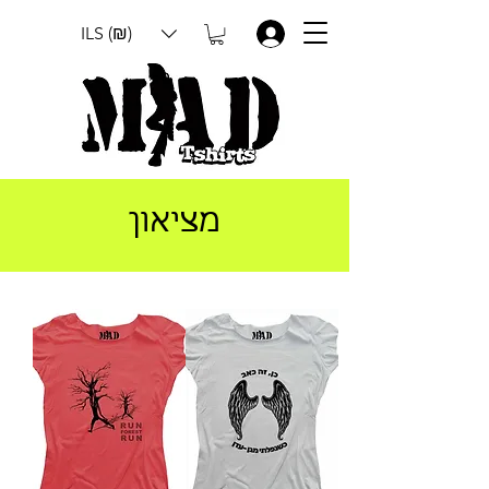
ILS (₪)
.
מציאון