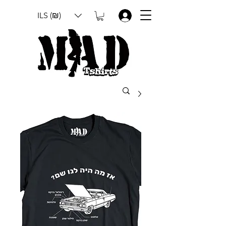
ILS (₪)
.