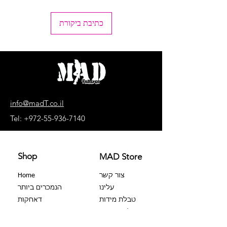
(רחוב האלון 5, טל-אל).
הוראות כביסה וטיפול:
כתיבת ביקורת
+ לכבס הפוך
+ כביסה במכונה מים פושרים או - 30°C.
+ לכבס בהפרדת צבעים, בהירים בנפרד,
כהים בהפרד.
+ ללא חומרי הלבנה, ללא השריה.
+ אין לייבש במכונת ייבוש
+ לייבש הפוך ובצל
+ אסור לגהץ את ההדפס!
info@madT.co.il
+ ניקוי יבש אסור
Tel:
+972-55-936-7140
+ ללא סחיטה
Shop
MAD Store
צור קשר
Home
עלינו
הנמכרים ביותר
טבלת מידות
דאחקות
שאלות נפוצות
צבר 100%
הבלוגיה
מרצ׳נדייז