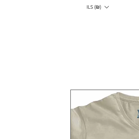
ILS (₪)