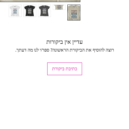
ודיו MAD, טל-אל (בתיאום מראש בלבד
עדיין אין ביקורות
רוצה להוסיף את הביקורת הראשונה? ספר/י לנו מה דעתך.
ד, כהים בהפרד.
כתיבת ביקורת
ישה.
חזרה (לא כולל עלות