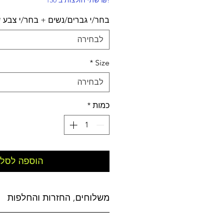
!₪ שתי חולצות ב 150
בחר/י גברים/נשים + בחר/י צבע
*
לבחירה
*
Size
לבחירה
כמות
*
הוספה לסל
משלוחים, החזרות והחלפות
משלוחים: