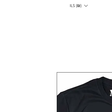
ILS (₪)