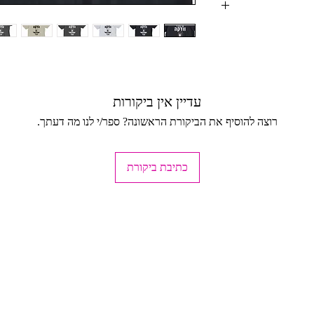
ודיו MAD, טל-אל (בתיאום מראש בלבד
עדיין אין ביקורות
רוצה להוסיף את הביקורת הראשונה? ספר/י לנו מה דעתך.
כתיבת ביקורת
ד, כהים בהפרד.
ישה.