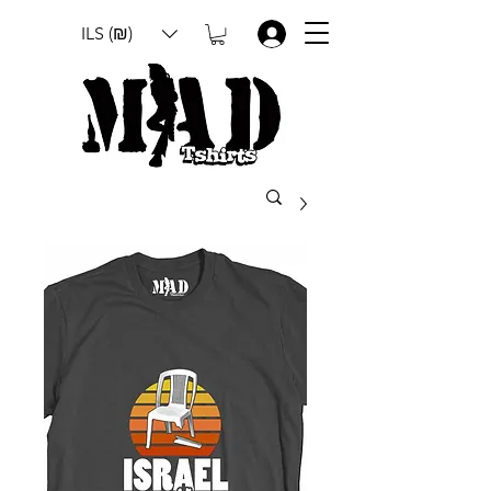
ILS (₪)
.