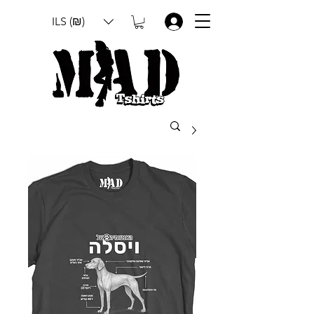
ILS (₪)
.