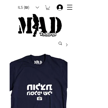
ILS (₪)
.