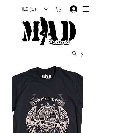
ILS (₪)
.