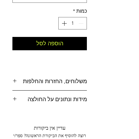
כמות
*
הוספה לסל
משלוחים, החזרות והחלפות
משלוחים:
מידות ונתונים על החולצה
אפשרויות משלוח לבחירה:
לטבלת מידות
לחצו כאן
* איסוף עצמי מסטודיו MAD, טל-אל
הרכב בד : 100% כותנה
(בתיאום מראש בלבד 052-4619500)
עדיין אין ביקורות
ארץ ייצור : סין
רוצה להוסיף את הביקורת הראשונה? ספר/י
עיצוב: ישראל