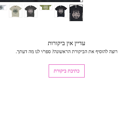
ודיו MAD, טל-אל (בתיאום מראש בלבד
עדיין אין ביקורות
רוצה להוסיף את הביקורת הראשונה? ספר/י לנו מה דעתך.
כתיבת ביקורת
ד, כהים בהפרד.
ישה.
חזרה (לא כולל עלות