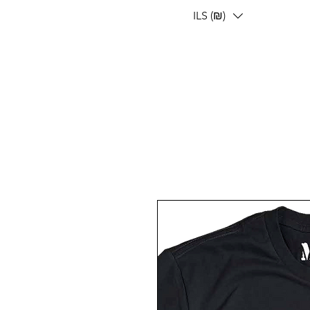
ILS (₪)