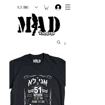
ILS (₪)
.