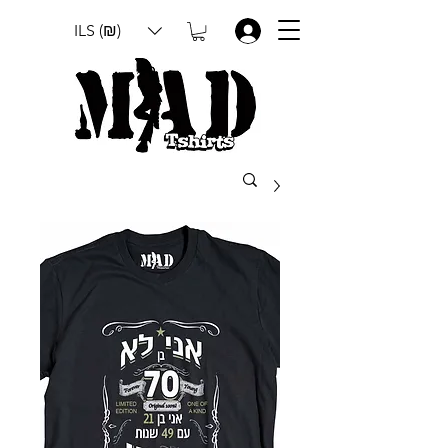
ILS (₪)
.