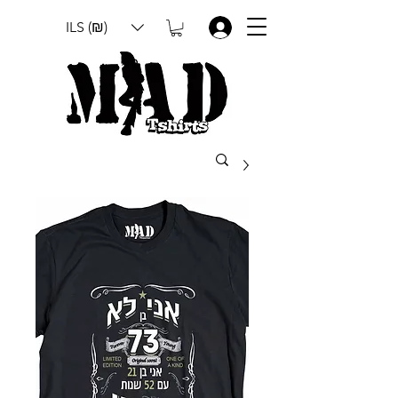
ILS (₪)
.