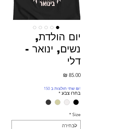
יום הולדת,
נשים, ינואר -
דלי
מחיר
!₪ שתי חולצות ב 150
בחרו צבע
*
*
Size