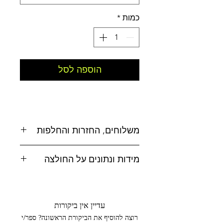
כמות
*
הוספה לסל
משלוחים, החזרות והחלפות
משלוחים:
מידות ונתונים על החולצה
אפשרויות משלוח לבחירה:
לטבלת מידות
לחצו כאן
* איסוף עצמי מסטודיו MAD, טל-אל
הרכב בד : 100% כותנה
(בתיאום מראש בלבד 052-4619500)
עדיין אין ביקורות
ארץ ייצור : סין
רוצה להוסיף את הביקורת הראשונה? ספר/י
עיצוב: ישראל