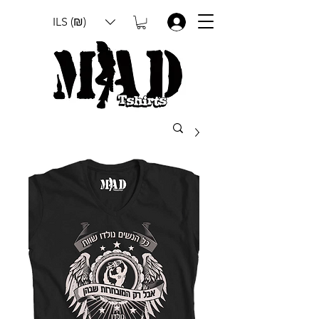
ILS (₪)
.