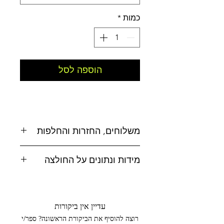
כמות
*
הוספה לסל
משלוחים, החזרות והחלפות
משלוחים:
מידות ונתונים על החולצה
אפשרויות משלוח לבחירה:
לטבלת מידות
לחצו כאן
* איסוף עצמי מסטודיו MAD, טל-אל
הרכב בד : 100% כותנה
(בתיאום מראש בלבד 052-4619500)
עדיין אין ביקורות
ארץ ייצור : סין
רוצה להוסיף את הביקורת הראשונה? ספר/י
עיצוב: ישראל