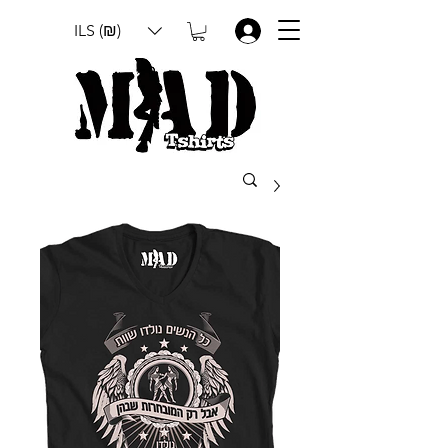
ILS (₪)
.