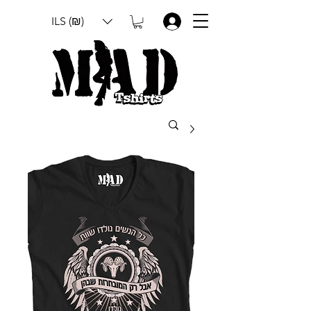
ILS (₪)
.