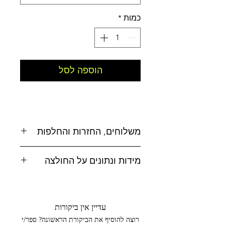
כמות
*
הוספה לסל
משלוחים, החזרות והחלפות
משלוחים:
מידות ונתונים על החולצה
אפשרויות משלוח לבחירה:
לטבלת מידות
לחצו כאן
* איסוף עצמי מסטודיו MAD, טל-אל
הרכב בד : 100% כותנה
(בתיאום מראש בלבד 052-4619500)
עדיין אין ביקורות
ארץ ייצור : סין
רוצה להוסיף את הביקורת הראשונה? ספר/י
עיצוב: ישראל