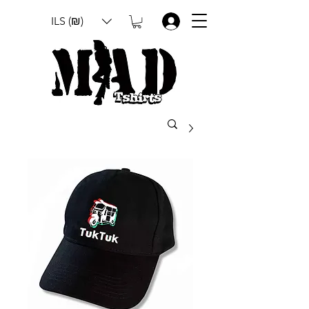
ILS (₪)
.