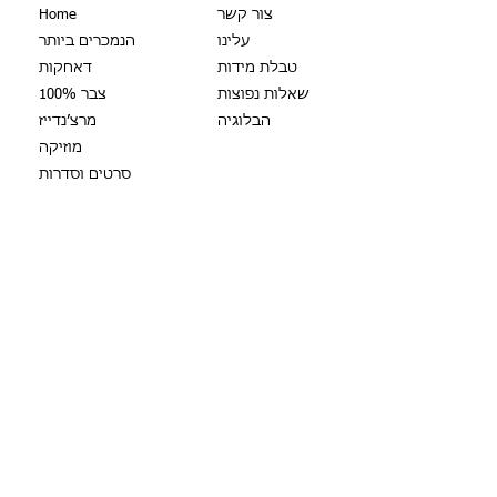
צור קשר
Home
עלינו
הנמכרים ביותר
החזרות:
טבלת מידות
דאחקות
שאלות נפוצות
צבר 100%
ניתן להחזיר את הסחורה ולקבל עלותה
הבלוגיה
מרצ׳נדייז
חזרה (לא כולל עלות משלוח) כל עוד לא
מוזיקה
עברו 14 יום מהרכישה.
סרטים וסדרות
במקרה זה יש ליצור
איתנו קשר
יום הולדת גברים
יום הולדת גברים - גיל
יום הולדת נשים
חולצות זוגיות
אמא
אבא
סבתא
סבא
דודה
מציאון
ד״ר קספר
סינרגיה