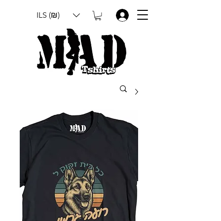
ILS (₪)
.