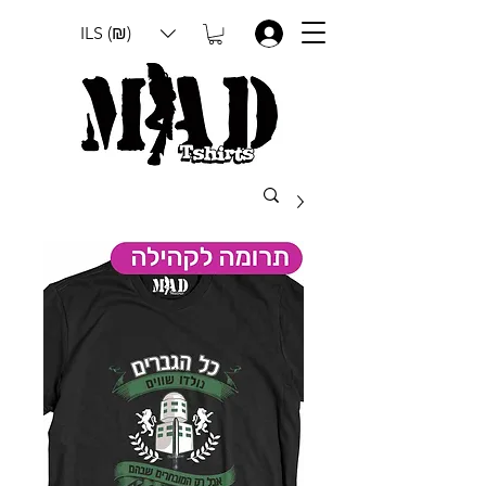
ILS (₪)
.