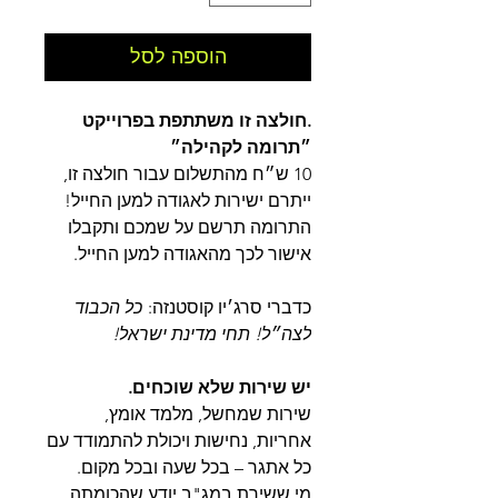
הוספה לסל
.חולצה זו משתתפת בפרוייקט
״תרומה לקהילה״
10 ש״ח מהתשלום עבור חולצה זו,
ייתרם ישירות לאגודה למען החייל!
התרומה תרשם על שמכם ותקבלו
אישור לכך מהאגודה למען החייל.
כדברי סרג׳יו קוסטנזה:
כל הכבוד
לצה״ל! תחי מדינת ישראל!
יש שירות שלא שוכחים.
שירות שמחשל, מלמד אומץ,
אחריות, נחישות ויכולת להתמודד עם
כל אתגר – בכל שעה ובכל מקום.
מי ששירת במג"ב יודע שהכומתה