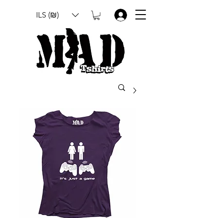
ILS (₪)
.