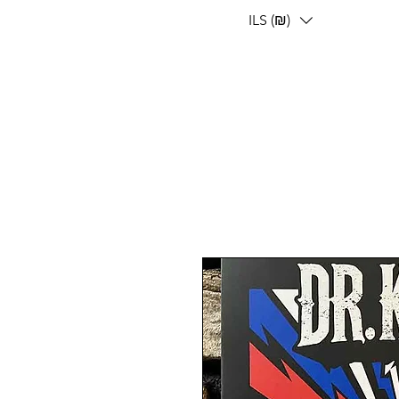
ILS (₪)