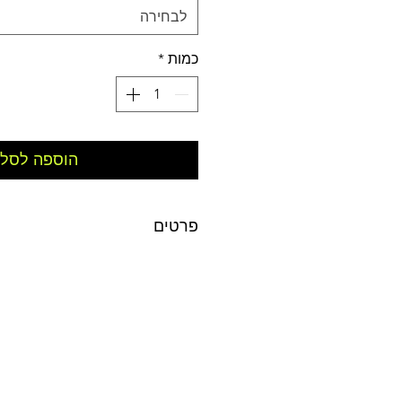
לבחירה
כמות
*
הוספה לסל
פרטים
גודל: 33 ס״מ על 48 ס״מ