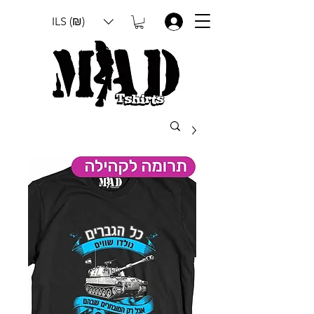
ILS (₪)
.