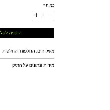
כמות
*
הוספה לסל
משלוחים, החלפות והחלפות
משלוחים:
מידות ונתונים על התיק
אפשרויות משלוח לבחירה:
מידות התיק: 40 על 35 ס״מ
עשוי מבד קנבס
* איסוף עצמי מסט
052-4619500)
* דואר ישראל (רשום) - 5-10 ימי עסקים - 15 ש״ח
* איסוף מנקודת חלוקה - 4-7 ימי עסקים - 19 ש״ח