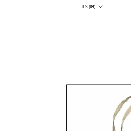
ILS (₪)