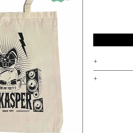
ודיו MAD, טל-אל (בתיאום מראש בלבד