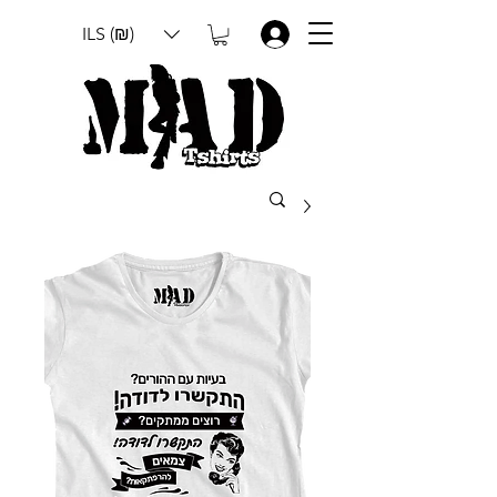
ILS (₪)
.