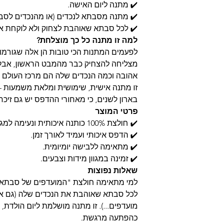
✔️ מתנה ליום האישה.
✔️ מתנה מסבתא לנכדים (או מהנכדים לסב
✔️ לכל סבתא שאוהבת לצחוק ולא לוקחת א
למה זו מתנה כל כך מוצלחת?
לפעמים המתנות הכי טובות הן אלה שגורמות
מצליחה להצחיק כבר מהמבט הראשון, אבל
אהובה וכמה הנכדים שלה הם מרכז העולם 
זו מתנה אישית, שימושית ומלאת משמעות –
בארון לשנים, כי מאחורי ההדפס יש גם זיכר
פרטי המוצר
✔️ חולצת 100% כותנה איכותית ונעימה למגע.
✔️ הדפס איכותי ועמיד לאורך זמן.
✔️ מתאימה ללבישה יומיומית.
✔️ זמינה במגוון מידות וצבעים.
שאלות נפוצות
למי מתאימה חולצת "המועדפים של סבתא
לכל סבתא שאוהבת את הנכדים שלה (גם אם
מועדפים...). זו מתנה מושלמת ליום הולדת,
כהפתעה מרגשת.