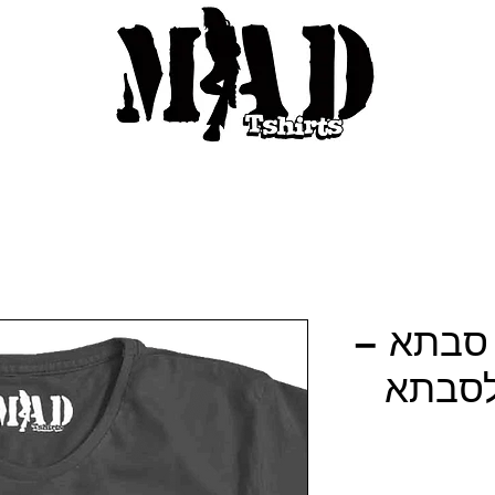
סבתא –
לסבתא