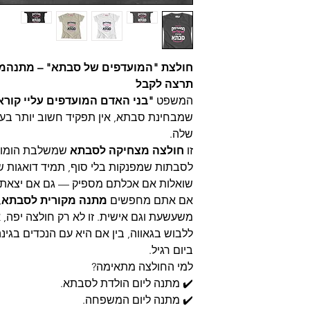
ודיו MAD, טל-אל (בתיאום מראש בלבד
חולצת "המועדפים של סבתא" – מתנהמ
תרצה לקבל
המשפט
"בני האדם המועדפים עליי קורא
שמבחינת סבתא, אין תפקיד חשוב יותר בע
שלה.
ד, כהים בהפרד.
זו
חולצה מצחיקה לסבתא
שמשלבת הומור 
לסבתות שמפנקות בלי סוף, תמיד דואגות 
שואלות אם אכלתם מספיק — גם אם יצאתם
אם אתם מחפשים
מתנה מקורית לסבתא
,
ישה.
משעשעת וגם אישית. זו לא רק חולצה יפ
ללבוש בגאווה, בין אם היא עם הנכדים בג
ביום רגיל.
למי החולצה מתאימה?
✔️ מתנה ליום הולדת לסבתא.
חזרה (לא כולל עלות
✔️ מתנה ליום המשפחה.