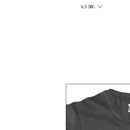
ILS (₪)