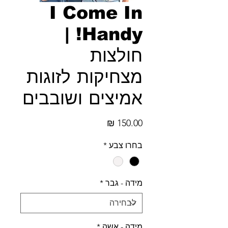
I Come In
Handy! |
חולצות
מצחיקות לזוגות
אמיצים ושובבים
מחיר
בחרו צבע
*
מידה - גבר
*
מידה - אשה
*