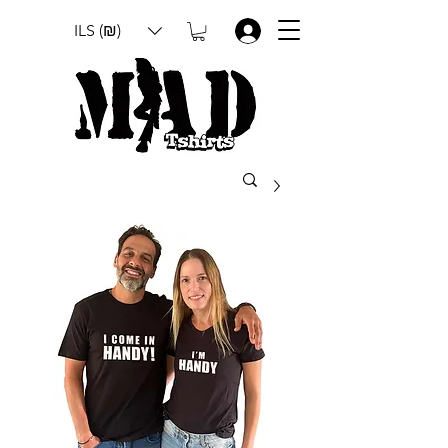
ILS (₪)
.