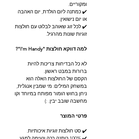
ומקוריים.
✔️ כמתנה ליום הולדת, יום האהבה
או יום נישואין.
✔️ לכל זוג שאוהב לבלוט עם חולצות
זוגיות שונות מהרגיל.
למה דווקא חולצות "I'm Handy"?
לא כל הבדיחות צריכות להיות
ברורות במבט ראשון.
הקסם של החולצות האלה הוא
במשחק המילים: מי שמבין אנגלית,
ניחן בחוש הומור מפותח במיוחד וקו
מחשבה שובב יבין. :)
פרטי המוצר
✔️ סט חולצות זוגיות איכותיות.
✔️ 100% כותנה רכה ונעימה למגע.