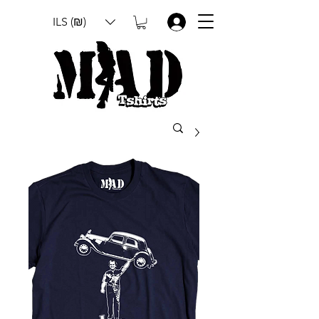
ILS (₪)
.