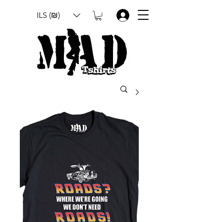
ILS (₪)
.