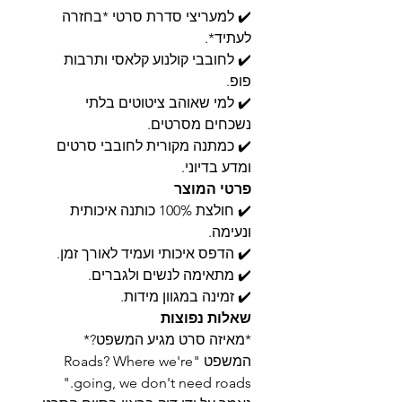
✔️ למעריצי סדרת סרטי *בחזרה
לעתיד*.
✔️ לחובבי קולנוע קלאסי ותרבות
פופ.
✔️ למי שאוהב ציטוטים בלתי
נשכחים מסרטים.
✔️ כמתנה מקורית לחובבי סרטים
ומדע בדיוני.
פרטי המוצר
✔️ חולצת 100% כותנה איכותית
ונעימה.
✔️ הדפס איכותי ועמיד לאורך זמן.
✔️ מתאימה לנשים ולגברים.
✔️ זמינה במגוון מידות.
שאלות נפוצות
*מאיזה סרט מגיע המשפט?*
המשפט "Roads? Where we're
going, we don't need roads."