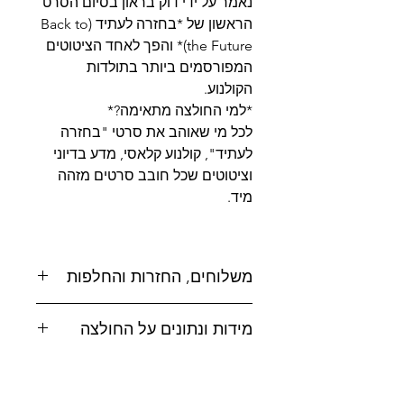
נאמר על ידי דוק בראון בסיום הסרט
הראשון של *בחזרה לעתיד (Back to
the Future)* והפך לאחד הציטוטים
המפורסמים ביותר בתולדות
הקולנוע.
*למי החולצה מתאימה?*
לכל מי שאוהב את סרטי "בחזרה
לעתיד", קולנוע קלאסי, מדע בדיוני
וציטוטים שכל חובב סרטים מזהה
מיד.
משלוחים, החזרות והחלפות
משלוחים:
מידות ונתונים על החולצה
אפשרויות משלוח לבחירה:
לטבלת מידות
לחצו כאן
* איסוף עצמי מסטודיו MAD, טל-אל
הרכב בד : 100% כותנה